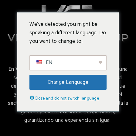
We've detected you might be
speaking a different language. Do
you want to change to:
Coming Soon
EN
En
Vista Capital Group
, nos apasiona brindarte una
solución completa y eficiente en cada etapa del
Change Language
desarrollo y gestión inmobiliaria. Nuestro enfoque
360° nos permite cubrir todos los aspectos del
Close and do not switch language
sector, desde la planificación y construcción hasta la
gestión y administración de propiedades,
garantizando una experiencia sin igual.